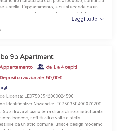
temente ristrutturata con pietra leccese, soffitti alti
lte a stella. L’appartamento, a cui si accede da un
o comune, unisce design moderno e architettura
Leggi tutto
ntina, creando un ambiente intimo e accogliente,
le per coppie e famiglie con bambini.
à
one di ingresso con divano letto, cucina
ssoriata, camera matrimoniale (con pouf letto su
iesta), bagno con doccia e set di cortesia. Sono
si aria condizionata, TV, Wi-Fi e biancheria.
lbo 9b Apartment
Appartamento
da 1 a 4 ospiti
Deposito cauzionale: 50,00€
agli
ce Licenza: LE07503542000024598
ce Identificativo Nazionale: IT075035B400070799
 9b si trova al piano terra di una dimora ristrutturata
ietra leccese, soffitti alti e volte a stella.
ssibile da un atrio comune, unisce design moderno
chitettura salentina in un ambiente accogliente e