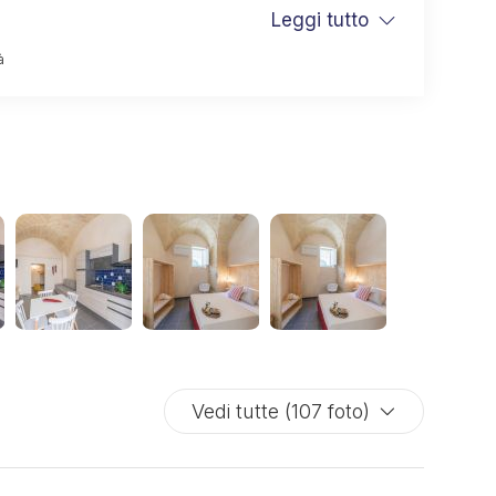
Leggi tutto
ionale, perfetto per coppie e famiglie.
partamento dispone di soggiorno con cucina
à
ssoriata, tavolo da pranzo e divano letto, camera
imoniale con pouf letto, bagno con doccia e set di
esia, oltre a un comodo antibagno. Sono inclusi aria
izionata, Wi-Fi, TV e biancheria da letto e da bagno.
Vedi tutte (107 foto)