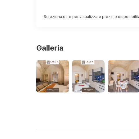
funz
L’ap
Seleziona date per visualizzare prezzi e disponibilit
acce
matr
cort
cond
Galleria