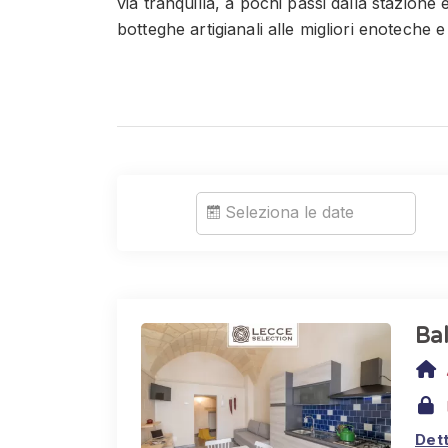
via tranquilla, a pochi passi dalla stazione e
botteghe artigianali alle migliori enoteche e 
📋REGOLE DELLA CASA
🕑 CHECK-IN: dalle 15:00 alle 24:00
Grazie al sistema di Easy Check-In Lecce 
senza attese e senza inconvenienti, entro la
Seleziona le date
⏰ CHECK-OUT: entro le ore 10:00
🧹 PULIZIE E COLAZIONE
Ti ricordiamo che la struttura non è un B&B
Ba
pulizie quotidiane 🧽
Il cambio della biancheria è previsto a ogn
settimana, viene effettuato una volta ogni s
Dett
🚭 Vietato fumare