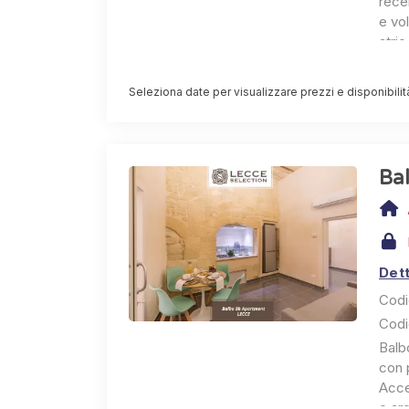
recen
variare in base alla durata del soggiorno.
e vo
atri
sale
idea
Seleziona date per visualizzare prezzi e disponibilit
Disp
acce
rich
inclu
Ba
Dett
Codi
Codi
Balbo
con p
Acce
e ar