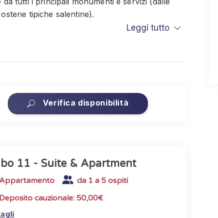
 da tutti i principali monumenti e servizi (dalle
osterie tipiche salentine).
Leggi tutto
Selection, potrai accedere in completa autonomia,
 fascia oraria indicata.
Verifica disponibilità
: non vengono forniti servizio colazione 🍽️ né
lbo 11 - Suite & Apartment
i nuovo arrivo e, per soggiorni superiori a una
Appartamento
da 1 a 5 ospiti
ette giorni, salvo esigenze particolari.
Deposito cauzionale: 50,00€
agli